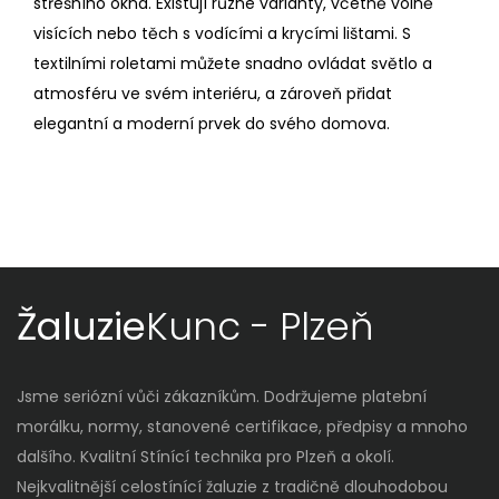
střešního okna. Existují různé varianty, včetně volně
visících nebo těch s vodícími a krycími lištami. S
textilními roletami můžete snadno ovládat světlo a
atmosféru ve svém interiéru, a zároveň přidat
elegantní a moderní prvek do svého domova.
Žaluzie
Kunc - Plzeň
Jsme seriózní vůči zákazníkům. Dodržujeme platební
morálku, normy, stanovené certifikace, předpisy a mnoho
dalšího. Kvalitní Stínící technika pro Plzeň a okolí.
Nejkvalitnější celostínící žaluzie z tradičně dlouhodobou