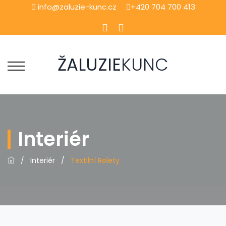
info@zaluzie-kunc.cz
+420 704 700 413
ŽALUZIE
KUNC
Interiér
/
Interiér
/
Textilní Rolety